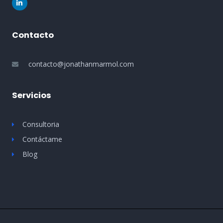
i
n
k
e
d
Contacto
i
n
-
i
contacto@jonathanmarmol.com
n
Servicios
Consultoria
Contáctame
Blog