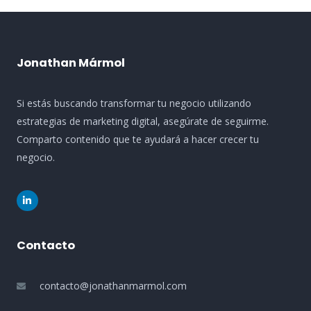
Jonathan Mármol
Si estás buscando transformar tu negocio utilizando
estrategias de marketing digital, asegúrate de seguirme.
Comparto contenido que te ayudará a hacer crecer tu
negocio.
L
i
n
k
e
d
Contacto
i
n
-
i
contacto@jonathanmarmol.com
n