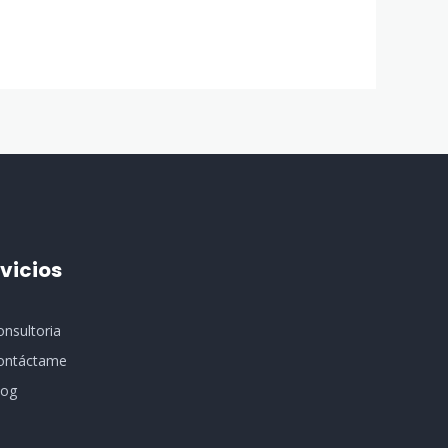
vicios
onsultoria
ontáctame
log