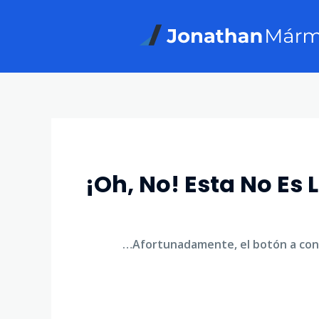
Ir
al
contenido
¡Oh, No! Esta No E
…Afortunadamente, el botón a cont