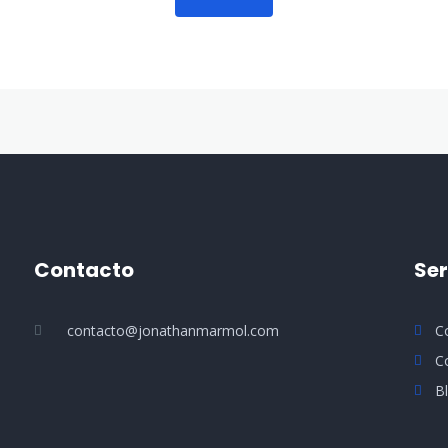
Contacto
Ser
contacto@jonathanmarmol.com
C
C
B